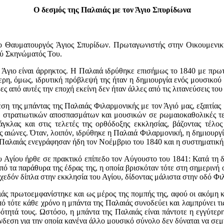
Ο δεσμός της Παλαιάς με τον Άγιο Σπυρίδωνα
, ο Θαυματουργός Άγιος Σπυρίδων. Πρωταγωνιστής στην Οικουμενι
ού Σκηνώματός Του.
Άγιο είναι άρρηκτος. Η Παλαιά ιδρύθηκε επισήμως το 1840 με πρωτ
τερη, όμως, ιδρυτική πρόβλεψή της ήταν η δημιουργία ενός μουσικού
ες από αυτές την εποχή εκείνη δεν ήταν άλλες από τις λιτανεύσεις τ
έση της μπάντας της Παλαιάς Φιλαρμονικής με τον Άγιό μας, εξαιτία
στρατιωτικών αποσπασμάτων και μουσικών σε ρωμαιοκαθολικές τελ
λας και στις τελετές της ορθόδοξης εκκλησίας, βάζοντας τέλος 
ς αιώνες. Όταν, λοιπόν, ιδρύθηκε η Παλαιά Φιλαρμονική, η δημιουργ
ς Παλαιάς ενεγράφησαν ήδη τον Νοέμβριο του 1840 και η συστηματική
υ Αγίου ήρθε σε πρακτικό επίπεδο τον Αύγουστο του 1841: Κατά τη δι
ό τα παράθυρα της έδρας της, η οποία βρισκόταν τότε στη σημερινή 
σχεδόν δίπλα στην εκκλησία του Αγίου, δίδοντας μάλιστα στην οδό Φ
άς πρωτοεμφανίστηκε και ως μέρος της πομπής της, αφού οι ακόμη κα
ό τότε κάθε χρόνο η μπάντα της Παλαιάς συνοδεύει και λαμπρύνει τι
ότητά τους. Ωστόσο, η μπάντα της Παλαιάς είναι πάντοτε η εγγύτερη
δεση για την οποία κανένα άλλο μουσικό σύνολο δεν δύναται να σεμ