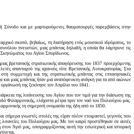
κή Σύνοδο και με μαρτυρούμενες θαυματουργές παρεμβάσεις στην
αρχικό σκοπό, βεβαίως, τη διατήρηση ενός μουσικού ιδρύματος, το
 συνόλου πνευστών, μιας μπάντας δηλαδή, η οποία θα λάμπρυνε τις
ου Σκηνώματος του Αγίου Σπυρίδωνος.
ς μιας βρετανικής στρατιωτικής απαγόρευσης του 1837 προερχόμενης
ετές απανταχού της αχανούς τότε Βρετανικής Αυτοκρατορίας. Στα
στη συμμετοχή και της στρατιωτικής μπάντας στις επτανησιακές
ία και μιας μπάντας ήταν μια αναπόφευκτη ανάγκη για τα από αιώνων
 οργάνωσή της ξεκίνησε τον Απρίλιο του 1841.
άρκεια της λιτάνευσης του Αγίου που τον τιμά για την διάσωση της
οδό Φιλαρμονικής, ελάχιστα μέτρα πριν τον ναό του Πολιούχου μας.
ιλαρμονικής τη σημερινή ονομασία της ήδη από το 1850.
ι σήμερα γνωστές στολές της είχαν πλέον ετοιμαστεί, γεγονός που
ς λιτανείες του Πολιούχου μας. Με τον καιρό προστέθηκαν σε αυτές
 στον Άγιό μας, υπογραμμίζοντας αυτή την εσωτερική και ιστορική
νύνεται.