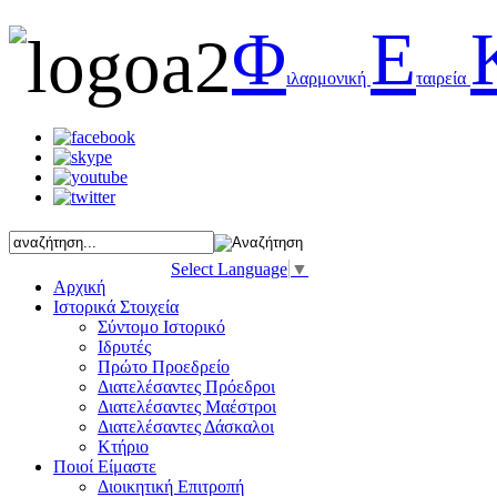
Φ
Ε
ιλαρμονική
ταιρεία
Select Language
▼
Αρχική
Ιστορικά Στοιχεία
Σύντομο Ιστορικό
Ιδρυτές
Πρώτο Προεδρείο
Διατελέσαντες Πρόεδροι
Διατελέσαντες Μαέστροι
Διατελέσαντες Δάσκαλοι
Κτήριο
Ποιοί Είμαστε
Διοικητική Επιτροπή