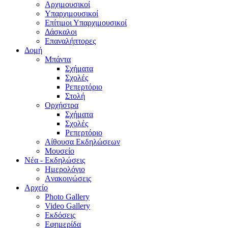
Aρχιμουσικοί
Υπαρχιμουσικοί
Επίτιμοι Υπαρχιμουσικοί
Δάσκαλοι
Επαναλήπτορες
Δομή
Μπάντα
Σχήματα
Σχολές
Ρεπερτόριο
Στολή
Ορχήστρα
Σχήματα
Σχολές
Ρεπερτόριο
Aίθουσα Εκδηλώσεων
Μουσείο
Νέα - Εκδηλώσεις
Ημερολόγιο
Aνακοινώσεις
Αρχείο
Photo Gallery
Video Gallery
Εκδόσεις
Εφημερίδα