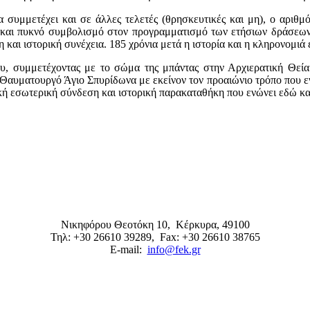
 συμμετέχει και σε άλλες τελετές (θρησκευτικές και μη), ο αριθμό
ση και πυκνό συμβολισμό στον προγραμματισμό των ετήσιων δράσεων
αι ιστορική συνέχεια. 185 χρόνια μετά η ιστορία και η κληρονομιά εί
, συμμετέχοντας με το σώμα της μπάντας στην Αρχιερατική Θεία 
 Θαυματουργό Άγιο Σπυρίδωνα με εκείνον τον προαιώνιο τρόπο που ε
κή εσωτερική σύνδεση και ιστορική παρακαταθήκη που ενώνει εδώ κα
Νικηφόρου Θεοτόκη 10,
Κέρκυρα
,
49100
Τηλ: +30 26610 39289
, Fax: +30 26610 38765
E-mail:
info@fek.gr