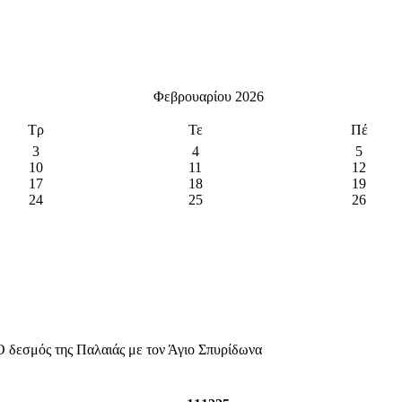
Φεβρουαρίου 2026
Τρ
Τε
Πέ
3
4
5
10
11
12
17
18
19
24
25
26
 δεσμός της Παλαιάς με τον Άγιο Σπυρίδωνα