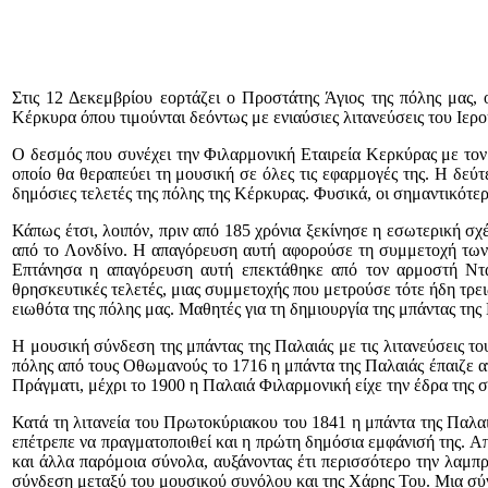
Στις 12 Δεκεμβρίου εορτάζει ο Προστάτης Άγιος της πόλης μας
Κέρκυρα όπου τιμούνται δεόντως με ενιαύσιες λιτανεύσεις του Ιερ
Ο δεσμός που συνέχει την Φιλαρμονική Εταιρεία Κερκύρας με τον 
οποίο θα θεραπεύει τη μουσική σε όλες τις εφαρμογές της. Η δεύ
δημόσιες τελετές της πόλης της Κέρκυρας. Φυσικά, οι σημαντικότερ
Κάπως έτσι, λοιπόν, πριν από 185 χρόνια ξεκίνησε η εσωτερική σχ
από το Λονδίνο. Η απαγόρευση αυτή αφορούσε τη συμμετοχή των 
Επτάνησα η απαγόρευση αυτή επεκτάθηκε από τον αρμοστή Ντάγκ
θρησκευτικές τελετές, μιας συμμετοχής που μετρούσε τότε ήδη τρει
ειωθότα της πόλης μας. Μαθητές για τη δημιουργία της μπάντας τη
Η μουσική σύνδεση της μπάντας της Παλαιάς με τις λιτανεύσεις το
πόλης από τους Οθωμανούς το 1716 η μπάντα της Παλαιάς έπαιζε απ
Πράγματι, μέχρι το 1900 η Παλαιά Φιλαρμονική είχε την έδρα της 
Κατά τη λιτανεία του Πρωτοκύριακου του 1841 η μπάντα της Παλαι
επέτρεπε να πραγματοποιθεί και η πρώτη δημόσια εμφάνισή της. Απ
και άλλα παρόμοια σύνολα, αυξάνοντας έτι περισσότερο την λαμπρ
σύνδεση μεταξύ του μουσικού συνόλου και της Χάρης Του. Μια σύν