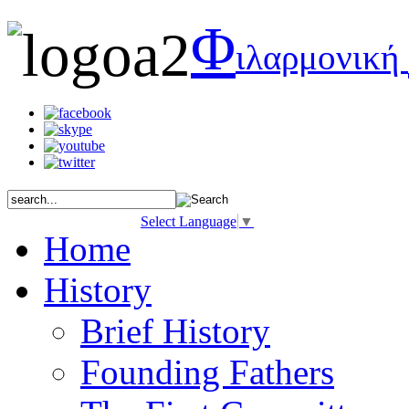
Φ
ιλαρμονική
Select Language
▼
Home
History
Brief History
Founding Fathers