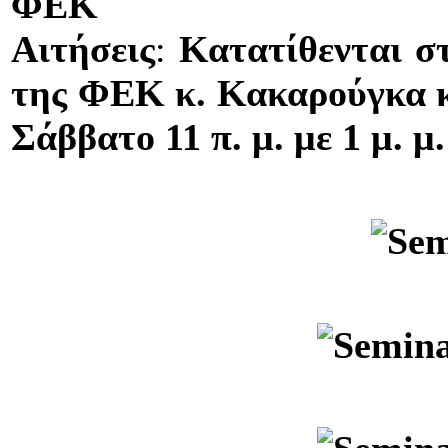
ΦΕΚ
Αιτήσεις
:
Κατατίθενται σ
της ΦΕΚ κ. Κακαρούγκα καθ
Σάββατο 11 π. μ. με 1 μ. μ.