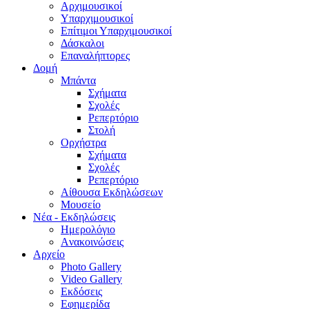
Aρχιμουσικοί
Υπαρχιμουσικοί
Επίτιμοι Υπαρχιμουσικοί
Δάσκαλοι
Επαναλήπτορες
Δομή
Μπάντα
Σχήματα
Σχολές
Ρεπερτόριο
Στολή
Ορχήστρα
Σχήματα
Σχολές
Ρεπερτόριο
Aίθουσα Εκδηλώσεων
Μουσείο
Νέα - Εκδηλώσεις
Ημερολόγιο
Aνακοινώσεις
Αρχείο
Photo Gallery
Video Gallery
Εκδόσεις
Εφημερίδα