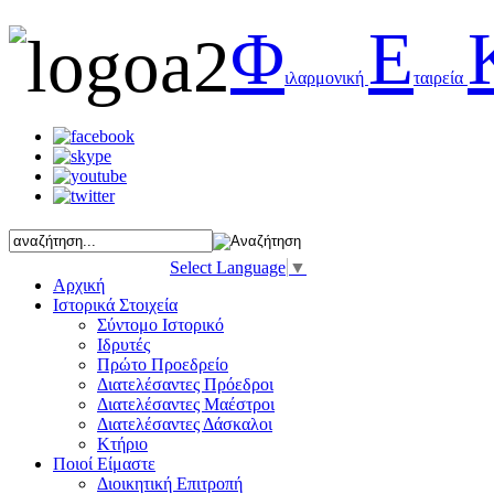
Φ
Ε
ιλαρμονική
ταιρεία
Select Language
▼
Αρχική
Ιστορικά Στοιχεία
Σύντομο Ιστορικό
Ιδρυτές
Πρώτο Προεδρείο
Διατελέσαντες Πρόεδροι
Διατελέσαντες Μαέστροι
Διατελέσαντες Δάσκαλοι
Κτήριο
Ποιοί Είμαστε
Διοικητική Επιτροπή