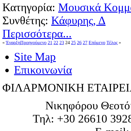
Κατηγορία:
Μουσικά Κομμά
Συνθέτης:
Κάφυρης, Δ
Περισσότερα...
«
Έναρξη
Προηγούμενο
21
22
23
24
25
26
27
Επόμενο
Τέλος
»
Site Map
Επικοινωνία
ΦΙΛΑΡΜΟΝΙΚΗ ΕΤΑΙΡΕΙ
Νικηφόρου Θεοτό
Τηλ: +30 26610 392