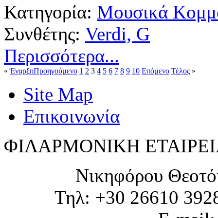
Κατηγορία:
Μουσικά Κομμά
Συνθέτης:
Verdi, G
Περισσότερα...
«
Έναρξη
Προηγούμενο
1
2
3
4
5
6
7
8
9
10
Επόμενο
Τέλος
»
Site Map
Επικοινωνία
ΦΙΛΑΡΜΟΝΙΚΗ ΕΤΑΙΡΕΙ
Νικηφόρου Θεοτό
Τηλ: +30 26610 392