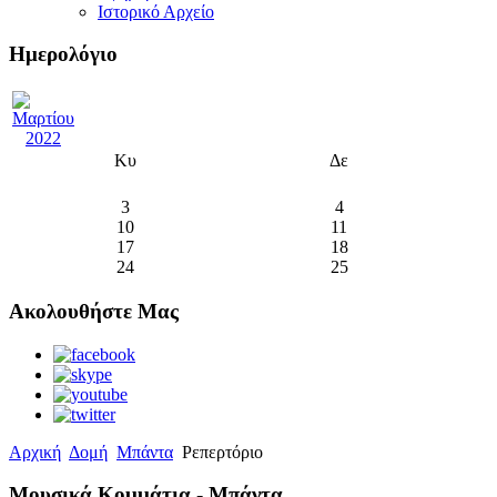
Ιστορικό Αρχείο
Ημερολόγιο
Κυ
Δε
3
4
10
11
17
18
24
25
Ακολουθήστε Μας
Αρχική
Δομή
Μπάντα
Ρεπερτόριο
Μουσικά Κομμάτια - Μπάντα