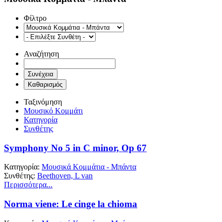
Φίλτρο
Αναζήτηση
Ταξινόμηση
Μουσικό Κομμάτι
Κατηγορία
Συνθέτης
Symphony No 5 in C minor, Op 67
Κατηγορία:
Μουσικά Κομμάτια - Μπάντα
Συνθέτης:
Beethoven, L van
Περισσότερα...
Norma viene: Le cinge la chioma