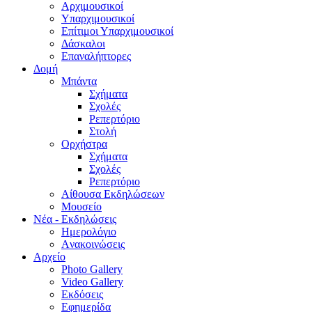
Aρχιμουσικοί
Υπαρχιμουσικοί
Επίτιμοι Υπαρχιμουσικοί
Δάσκαλοι
Επαναλήπτορες
Δομή
Μπάντα
Σχήματα
Σχολές
Ρεπερτόριο
Στολή
Ορχήστρα
Σχήματα
Σχολές
Ρεπερτόριο
Aίθουσα Εκδηλώσεων
Μουσείο
Νέα - Εκδηλώσεις
Ημερολόγιο
Aνακοινώσεις
Αρχείο
Photo Gallery
Video Gallery
Εκδόσεις
Εφημερίδα