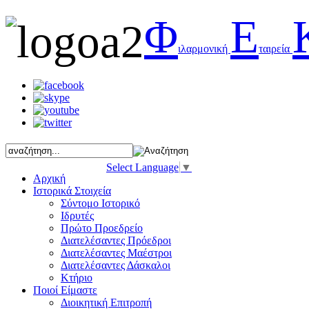
Φ
Ε
ιλαρμονική
ταιρεία
Select Language
▼
Αρχική
Ιστορικά Στοιχεία
Σύντομο Ιστορικό
Ιδρυτές
Πρώτο Προεδρείο
Διατελέσαντες Πρόεδροι
Διατελέσαντες Μαέστροι
Διατελέσαντες Δάσκαλοι
Κτήριο
Ποιοί Είμαστε
Διοικητική Επιτροπή