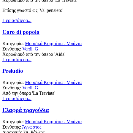
Χορωδιακό από την όπερα 'La Traviata'
Επίσης γνωστό ως 'Va' pensiero'
Περισσότερα...
Coro di popolo
Κατηγορία:
Μουσικά Κομμάτια - Μπάντα
Συνθέτης:
Verdi, G
Χορωδιακό από την όπερα 'Aida'
Περισσότερα...
Preludio
Κατηγορία:
Μουσικά Κομμάτια - Μπάντα
Συνθέτης:
Verdi, G
Από την όπερα 'La Traviata'
Περισσότερα...
Ελαφρά τραγούδια
Κατηγορία:
Μουσικά Κομμάτια - Μπάντα
Συνθέτης:
Άγνωστος
Διασκευή: Σπ. Ράλλης