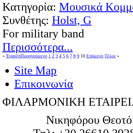
Κατηγορία:
Μουσικά Κομμά
Συνθέτης:
Holst, G
For military band
Περισσότερα...
«
Έναρξη
Προηγούμενο
1
2
3
4
5
6
7
8
9
10
Επόμενο
Τέλος
»
Site Map
Επικοινωνία
ΦΙΛΑΡΜΟΝΙΚΗ ΕΤΑΙΡΕΙ
Νικηφόρου Θεοτό