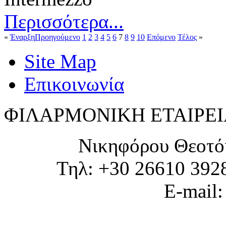
Περισσότερα...
«
Έναρξη
Προηγούμενο
1
2
3
4
5
6
7
8
9
10
Επόμενο
Τέλος
»
Site Map
Επικοινωνία
ΦΙΛΑΡΜΟΝΙΚΗ ΕΤΑΙΡΕΙ
Νικηφόρου Θεοτό
Τηλ: +30 26610 392
E-mail