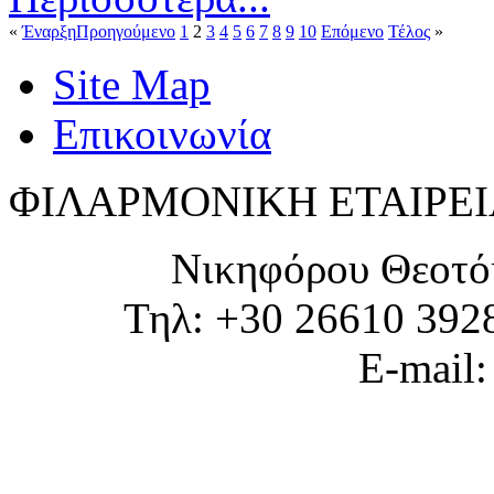
«
Έναρξη
Προηγούμενο
1
2
3
4
5
6
7
8
9
10
Επόμενο
Τέλος
»
Site Map
Επικοινωνία
ΦΙΛΑΡΜΟΝΙΚΗ ΕΤΑΙΡΕΙ
Νικηφόρου Θεοτό
Τηλ: +30 26610 392
E-mail