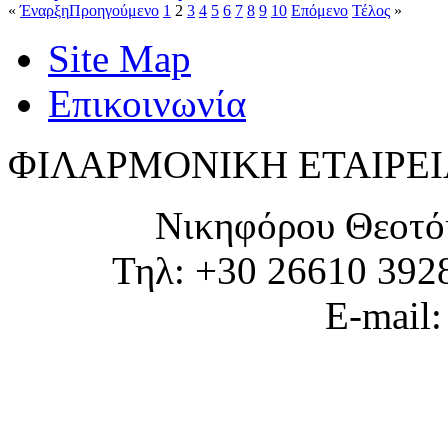
«
Έναρξη
Προηγούμενο
1
2
3
4
5
6
7
8
9
10
Επόμενο
Τέλος
»
Site Map
Επικοινωνία
ΦΙΛΑΡΜΟΝΙΚΗ ΕΤΑΙΡΕΙ
Νικηφόρου Θεοτό
Τηλ: +30 26610 392
E-mail