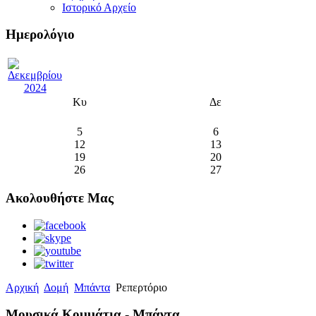
Ιστορικό Αρχείο
Ημερολόγιο
Κυ
Δε
5
6
12
13
19
20
26
27
Ακολουθήστε Μας
Αρχική
Δομή
Μπάντα
Ρεπερτόριο
Μουσικά Κομμάτια - Μπάντα