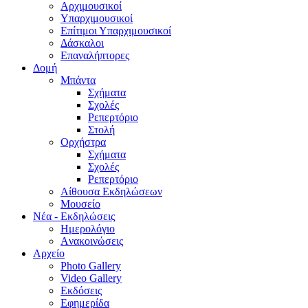
Aρχιμουσικοί
Υπαρχιμουσικοί
Επίτιμοι Υπαρχιμουσικοί
Δάσκαλοι
Επαναλήπτορες
Δομή
Μπάντα
Σχήματα
Σχολές
Ρεπερτόριο
Στολή
Ορχήστρα
Σχήματα
Σχολές
Ρεπερτόριο
Aίθουσα Εκδηλώσεων
Μουσείο
Νέα - Εκδηλώσεις
Ημερολόγιο
Aνακοινώσεις
Αρχείο
Photo Gallery
Video Gallery
Εκδόσεις
Εφημερίδα