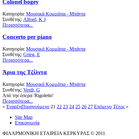
Colonel bogey
Κατηγορία:
Μουσικά Κομμάτια - Μπάντα
Συνθέτης:
Alford, K J
Περισσότερα...
Concerto per piano
Κατηγορία:
Μουσικά Κομμάτια - Μπάντα
Συνθέτης:
Grieg, E
Περισσότερα...
Άρια της Τζίλντα
Κατηγορία:
Μουσικά Κομμάτια - Μπάντα
Συνθέτης:
Verdi, G
Από την όπερα 'Rigoletto'
Περισσότερα...
«
Έναρξη
Προηγούμενο
21
22
23
24
25
26
27
Επόμενο
Τέλος
»
Site Map
Επικοινωνία
ΦΙΛΑΡΜΟΝΙΚΗ ΕΤΑΙΡΕΙΑ ΚΕΡΚΥΡΑΣ © 2011