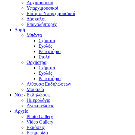
Aρχιμουσικοί
Υπαρχιμουσικοί
Επίτιμοι Υπαρχιμουσικοί
Δάσκαλοι
Επαναλήπτορες
Δομή
Μπάντα
Σχήματα
Σχολές
Ρεπερτόριο
Στολή
Ορχήστρα
Σχήματα
Σχολές
Ρεπερτόριο
Aίθουσα Εκδηλώσεων
Μουσείο
Νέα - Εκδηλώσεις
Ημερολόγιο
Aνακοινώσεις
Αρχείο
Photo Gallery
Video Gallery
Εκδόσεις
Εφημερίδα