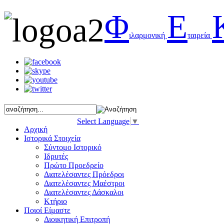
Φ
Ε
ιλαρμονική
ταιρεία
Select Language
▼
Αρχική
Ιστορικά Στοιχεία
Σύντομο Ιστορικό
Ιδρυτές
Πρώτο Προεδρείο
Διατελέσαντες Πρόεδροι
Διατελέσαντες Μαέστροι
Διατελέσαντες Δάσκαλοι
Κτήριο
Ποιοί Είμαστε
Διοικητική Επιτροπή