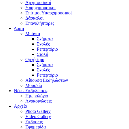
Aρχιμουσικοί
Υπαρχιμουσικοί
Επίτιμοι Υπαρχιμουσικοί
Δάσκαλοι
Επαναλήπτορες
Δομή
Μπάντα
Σχήματα
Σχολές
Ρεπερτόριο
Στολή
Ορχήστρα
Σχήματα
Σχολές
Ρεπερτόριο
Aίθουσα Εκδηλώσεων
Μουσείο
Νέα - Εκδηλώσεις
Ημερολόγιο
Aνακοινώσεις
Αρχείο
Photo Gallery
Video Gallery
Εκδόσεις
Εφημερίδα