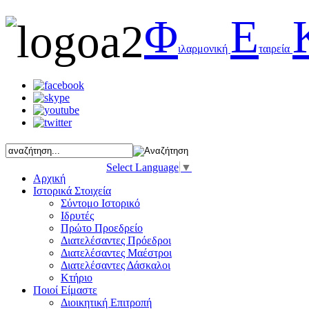
Φ
Ε
ιλαρμονική
ταιρεία
Select Language
▼
Αρχική
Ιστορικά Στοιχεία
Σύντομο Ιστορικό
Ιδρυτές
Πρώτο Προεδρείο
Διατελέσαντες Πρόεδροι
Διατελέσαντες Μαέστροι
Διατελέσαντες Δάσκαλοι
Κτήριο
Ποιοί Είμαστε
Διοικητική Επιτροπή