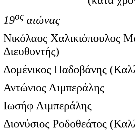
ος
19
αιώνας
Νικόλαος Χαλικιόπουλος Μά
Διευθυντής)
Δομένικος Παδοβάνης (Καλλ
Αντώνιος Λιμπεράλης
Ιωσήφ Λιμπεράλης
Διονύσιος Ροδοθεάτος (Καλλ