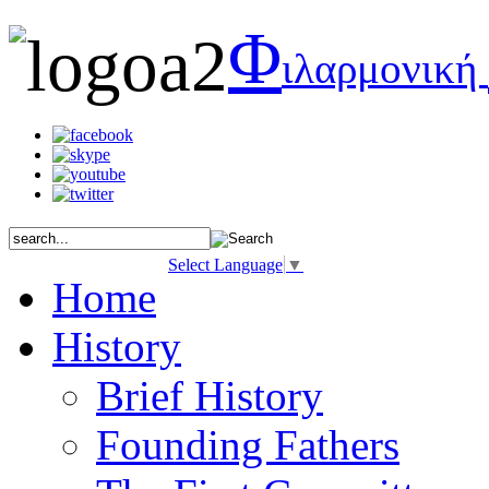
Φ
ιλαρμονική
Select Language
▼
Home
History
Brief History
Founding Fathers