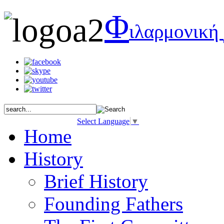
Φ
ιλαρμονική
Select Language
▼
Home
History
Brief History
Founding Fathers