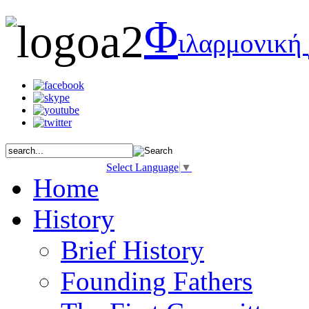
Φ
ιλαρμονική
Select Language
▼
Home
History
Brief History
Founding Fathers