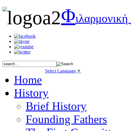
Φ
ιλαρμονική
Select Language
▼
Home
History
Brief History
Founding Fathers