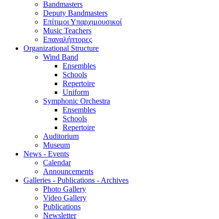
Bandmasters
Deputy Bandmasters
Επίτιμοι Υπαρχιμουσικοί
Music Teachers
Επαναλήπτορες
Organizational Structure
Wind Band
Ensembles
Schools
Repertoire
Uniform
Symphonic Orchestra
Ensembles
Schools
Repertoire
Auditorium
Museum
News - Events
Calendar
Announcements
Galleries - Publications - Archives
Photo Gallery
Video Gallery
Publications
Newsletter