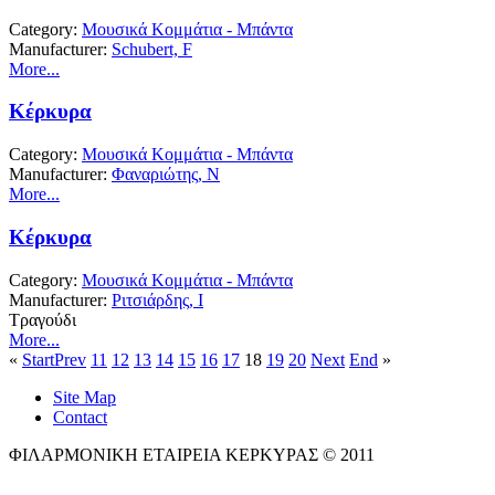
Category:
Μουσικά Κομμάτια - Μπάντα
Manufacturer:
Schubert, F
More...
Κέρκυρα
Category:
Μουσικά Κομμάτια - Μπάντα
Manufacturer:
Φαναριώτης, Ν
More...
Κέρκυρα
Category:
Μουσικά Κομμάτια - Μπάντα
Manufacturer:
Ριτσιάρδης, Ι
Τραγούδι
More...
«
Start
Prev
11
12
13
14
15
16
17
18
19
20
Next
End
»
Site Map
Contact
ΦΙΛΑΡΜΟΝΙΚΗ ΕΤΑΙΡΕΙΑ ΚΕΡΚΥΡΑΣ © 2011