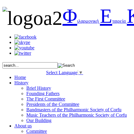
Φ
Ε
ιλαρμονική
ταιρεία
Select Language
▼
Home
History
Brief History
Founding Fathers
The First Committee
Presidents of the Committee
Bandmasters of the Philharmonic Society of Corfu
Music Teachers of the Philharmonic Society of Corfu
Our Building
About us
Committee