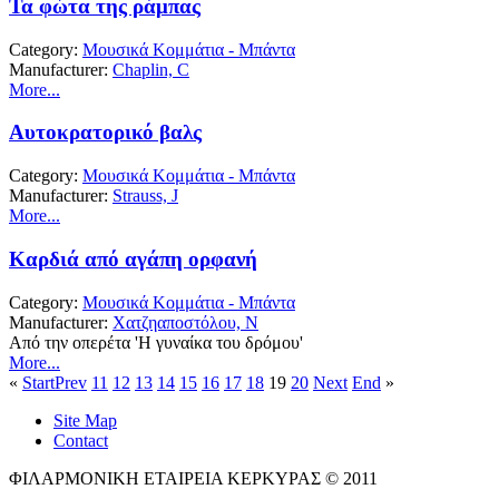
Τα φώτα της ράμπας
Category:
Μουσικά Κομμάτια - Μπάντα
Manufacturer:
Chaplin, C
More...
Αυτοκρατορικό βαλς
Category:
Μουσικά Κομμάτια - Μπάντα
Manufacturer:
Strauss, J
More...
Καρδιά από αγάπη ορφανή
Category:
Μουσικά Κομμάτια - Μπάντα
Manufacturer:
Χατζηαποστόλου, Ν
Από την οπερέτα 'Η γυναίκα του δρόμου'
More...
«
Start
Prev
11
12
13
14
15
16
17
18
19
20
Next
End
»
Site Map
Contact
ΦΙΛΑΡΜΟΝΙΚΗ ΕΤΑΙΡΕΙΑ ΚΕΡΚΥΡΑΣ © 2011