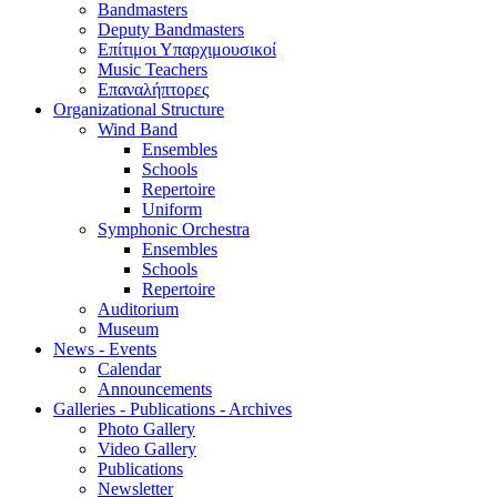
Bandmasters
Deputy Bandmasters
Επίτιμοι Υπαρχιμουσικοί
Music Teachers
Επαναλήπτορες
Organizational Structure
Wind Band
Ensembles
Schools
Repertoire
Uniform
Symphonic Orchestra
Ensembles
Schools
Repertoire
Auditorium
Museum
News - Events
Calendar
Announcements
Galleries - Publications - Archives
Photo Gallery
Video Gallery
Publications
Newsletter