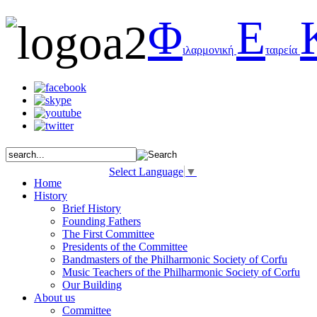
Φ
Ε
ιλαρμονική
ταιρεία
Select Language
▼
Home
History
Brief History
Founding Fathers
The First Committee
Presidents of the Committee
Bandmasters of the Philharmonic Society of Corfu
Music Teachers of the Philharmonic Society of Corfu
Our Building
About us
Committee