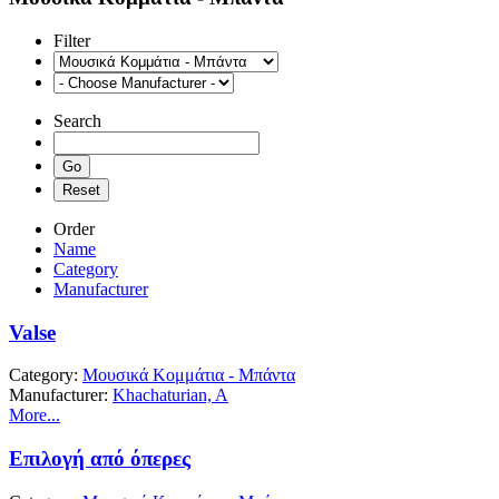
Filter
Search
Order
Name
Category
Manufacturer
Valse
Category:
Μουσικά Κομμάτια - Μπάντα
Manufacturer:
Khachaturian, A
More...
Επιλογή από όπερες