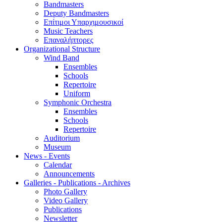
Bandmasters
Deputy Bandmasters
Επίτιμοι Υπαρχιμουσικοί
Music Teachers
Επαναλήπτορες
Organizational Structure
Wind Band
Ensembles
Schools
Repertoire
Uniform
Symphonic Orchestra
Ensembles
Schools
Repertoire
Auditorium
Museum
News - Events
Calendar
Announcements
Galleries - Publications - Archives
Photo Gallery
Video Gallery
Publications
Newsletter