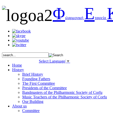
Φ
Ε
ιλαρμονική
ταιρεία
Select Language
▼
Home
History
Brief History
Founding Fathers
The First Committee
Presidents of the Committee
Bandmasters of the Philharmonic Society of Corfu
Music Teachers of the Philharmonic Society of Corfu
Our Building
About us
Committee