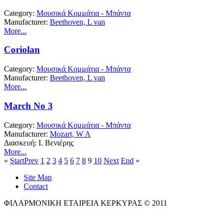
Category:
Μουσικά Κομμάτια - Μπάντα
Manufacturer:
Beethoven, L van
More...
Coriolan
Category:
Μουσικά Κομμάτια - Μπάντα
Manufacturer:
Beethoven, L van
More...
March No 3
Category:
Μουσικά Κομμάτια - Μπάντα
Manufacturer:
Mozart, W A
Διασκευή: Ι. Βενιέρης
More...
«
Start
Prev
1
2
3
4
5
6
7
8
9
10
Next
End
»
Site Map
Contact
ΦΙΛΑΡΜΟΝΙΚΗ ΕΤΑΙΡΕΙΑ ΚΕΡΚΥΡΑΣ © 2011