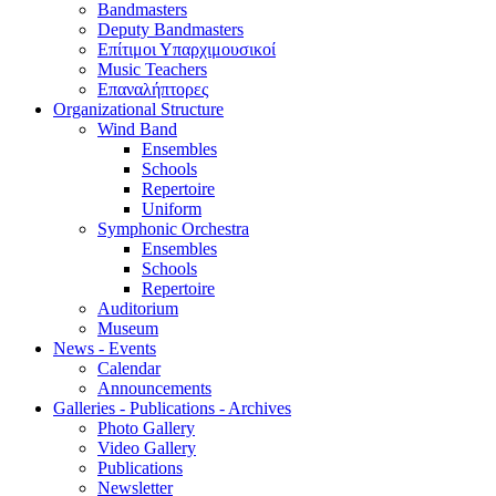
Bandmasters
Deputy Bandmasters
Επίτιμοι Υπαρχιμουσικοί
Music Teachers
Επαναλήπτορες
Organizational Structure
Wind Band
Ensembles
Schools
Repertoire
Uniform
Symphonic Orchestra
Ensembles
Schools
Repertoire
Auditorium
Museum
News - Events
Calendar
Announcements
Galleries - Publications - Archives
Photo Gallery
Video Gallery
Publications
Newsletter