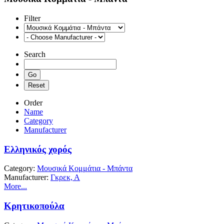
Filter
Search
Order
Name
Category
Manufacturer
Ελληνικός χορός
Category:
Μουσικά Κομμάτια - Μπάντα
Manufacturer:
Γκρεκ, Α
More...
Κρητικοπούλα