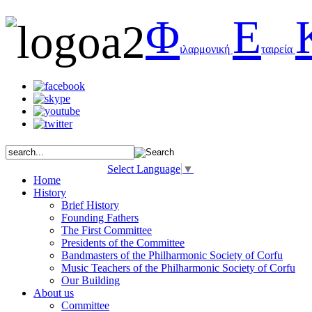
Φ
Ε
ιλαρμονική
ταιρεία
Select Language
▼
Home
History
Brief History
Founding Fathers
The First Committee
Presidents of the Committee
Bandmasters of the Philharmonic Society of Corfu
Music Teachers of the Philharmonic Society of Corfu
Our Building
About us
Committee