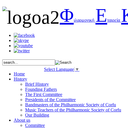
Φ
Ε
ιλαρμονική
ταιρεία
Select Language
▼
Home
History
Brief History
Founding Fathers
The First Committee
Presidents of the Committee
Bandmasters of the Philharmonic Society of Corfu
Music Teachers of the Philharmonic Society of Corfu
Our Building
About us
Committee