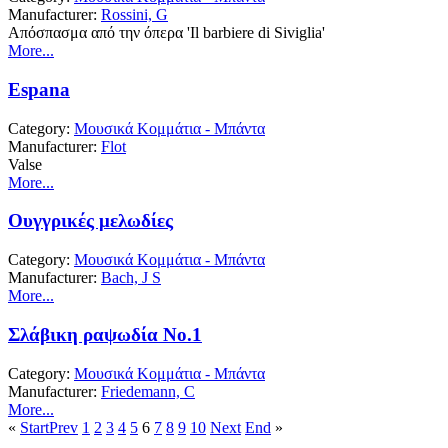
Manufacturer:
Rossini, G
Απόσπασμα από την όπερα 'Il barbiere di Siviglia'
More...
Espana
Category:
Μουσικά Κομμάτια - Μπάντα
Manufacturer:
Flot
Valse
More...
Ουγγρικές μελωδίες
Category:
Μουσικά Κομμάτια - Μπάντα
Manufacturer:
Bach, J S
More...
Σλάβικη ραψωδία Νο.1
Category:
Μουσικά Κομμάτια - Μπάντα
Manufacturer:
Friedemann, C
More...
«
Start
Prev
1
2
3
4
5
6
7
8
9
10
Next
End
»