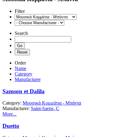
Filter
Search
Order
Name
Category
Manufacturer
Samson et Dalila
Category:
Μουσικά Κομμάτια - Μπάντα
Manufacturer:
Saint-Saens, C
More...
Duetto