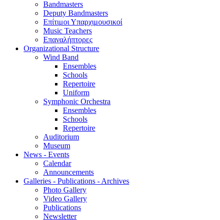
Bandmasters
Deputy Bandmasters
Επίτιμοι Υπαρχιμουσικοί
Music Teachers
Επαναλήπτορες
Organizational Structure
Wind Band
Ensembles
Schools
Repertoire
Uniform
Symphonic Orchestra
Ensembles
Schools
Repertoire
Auditorium
Museum
News - Events
Calendar
Announcements
Galleries - Publications - Archives
Photo Gallery
Video Gallery
Publications
Newsletter