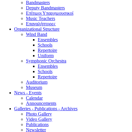
Bandmasters
Deputy Bandmasters
Επίτιμοι Υπαρχιμουσικοί
Music Teachers
Επαναλήπτορες
Organizational Structure
Wind Band
Ensembles
Schools
Repertoire
Uniform
Symphonic Orchestra
Ensembles
Schools
Repertoire
Auditorium
Museum
News - Events
Calendar
Announcements
Galleries - Publications - Archives
Photo Gallery
Video Gallery
Publications
Newsletter