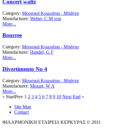
Concert waltz
Category:
Μουσικά Κομμάτια - Μπάντα
Manufacturer:
Weber, C M von
More...
Bourree
Category:
Μουσικά Κομμάτια - Μπάντα
Manufacturer:
Handel, G F
More...
Divertimento No 4
Category:
Μουσικά Κομμάτια - Μπάντα
Manufacturer:
Mozart, W A
More...
«
Start
Prev
1
2
3
4
5
6
7
8
9
10
Next
End
»
Site Map
Contact
ΦΙΛΑΡΜΟΝΙΚΗ ΕΤΑΙΡΕΙΑ ΚΕΡΚΥΡΑΣ © 2011