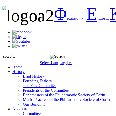
Φ
Ε
ιλαρμονική
ταιρεία
Select Language
▼
Home
History
Brief History
Founding Fathers
The First Committee
Presidents of the Committee
Bandmasters of the Philharmonic Society of Corfu
Music Teachers of the Philharmonic Society of Corfu
Our Building
About us
Committee