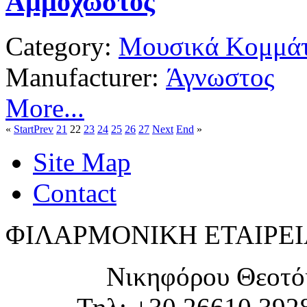
Αμμόχωστος
Category:
Μουσικά Κομμάτ
Manufacturer:
Άγνωστος
More...
«
Start
Prev
21
22
23
24
25
26
27
Next
End
»
Site Map
Contact
ΦΙΛΑΡΜΟΝΙΚΗ ΕΤΑΙΡΕΙ
Νικηφόρου Θεοτό