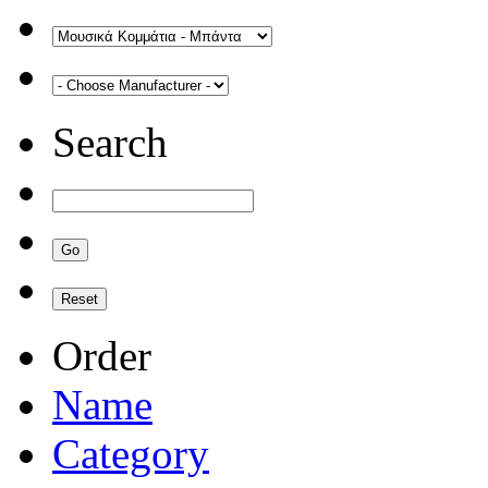
Search
Order
Name
Category