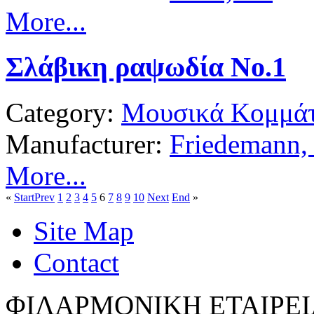
More...
Σλάβικη ραψωδία Νο.1
Category:
Μουσικά Κομμάτ
Manufacturer:
Friedemann,
More...
«
Start
Prev
1
2
3
4
5
6
7
8
9
10
Next
End
»
Site Map
Contact
ΦΙΛΑΡΜΟΝΙΚΗ ΕΤΑΙΡΕΙ