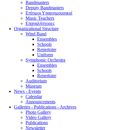
Bandmasters
Deputy Bandmasters
Επίτιμοι Υπαρχιμουσικοί
Music Teachers
Επαναλήπτορες
Organizational Structure
Wind Band
Ensembles
Schools
Repertoire
Uniform
Symphonic Orchestra
Ensembles
Schools
Repertoire
Auditorium
Museum
News - Events
Calendar
Announcements
Galleries - Publications - Archives
Photo Gallery
Video Gallery
Publications
Newsletter