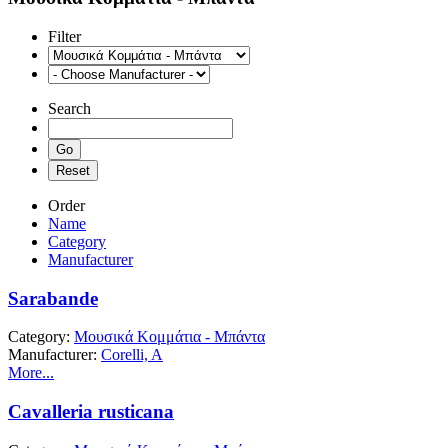
Filter
Search
Order
Name
Category
Manufacturer
Sarabande
Category:
Μουσικά Κομμάτια - Μπάντα
Manufacturer:
Corelli, A
More...
Cavalleria rusticana