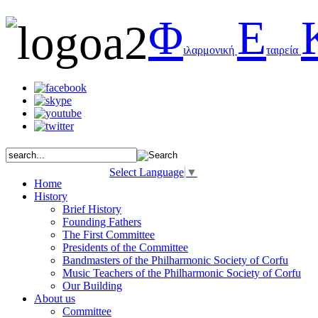
Φ
Ε
ιλαρμονική
ταιρεία
Select Language
▼
Home
History
Brief History
Founding Fathers
The First Committee
Presidents of the Committee
Bandmasters of the Philharmonic Society of Corfu
Music Teachers of the Philharmonic Society of Corfu
Our Building
About us
Committee