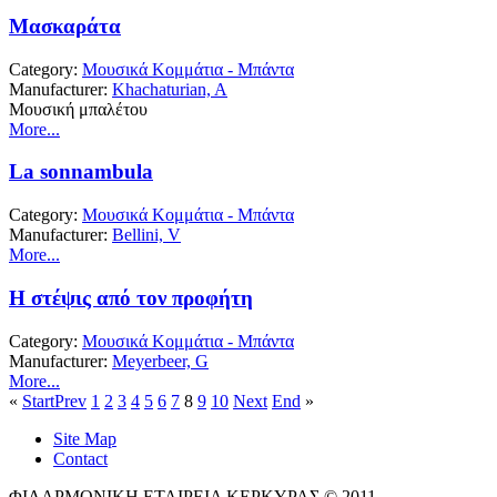
Μασκαράτα
Category:
Μουσικά Κομμάτια - Μπάντα
Manufacturer:
Khachaturian, A
Μουσική μπαλέτου
More...
La sonnambula
Category:
Μουσικά Κομμάτια - Μπάντα
Manufacturer:
Bellini, V
More...
Η στέψις από τον προφήτη
Category:
Μουσικά Κομμάτια - Μπάντα
Manufacturer:
Meyerbeer, G
More...
«
Start
Prev
1
2
3
4
5
6
7
8
9
10
Next
End
»
Site Map
Contact
ΦΙΛΑΡΜΟΝΙΚΗ ΕΤΑΙΡΕΙΑ ΚΕΡΚΥΡΑΣ © 2011