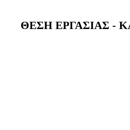
ΘΕΣΗ ΕΡΓΑΣΙΑΣ -
Η Φιλαρμονική Εταιρεία Κε
να ξεκινήσει συνεργασία γ
άτομο που διαθέτει τ
Tρομπέτας
.