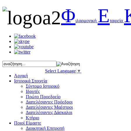
Φ
Ε
ιλαρμονική
ταιρεία
Select Language
▼
Αρχική
Ιστορικά Στοιχεία
Σύντομο Ιστορικό
Ιδρυτές
Πρώτο Προεδρείο
Διατελέσαντες Πρόεδροι
Διατελέσαντες Μαέστροι
Διατελέσαντες Δάσκαλοι
Κτήριο
Ποιοί Είμαστε
Διοικητική Επιτροπή