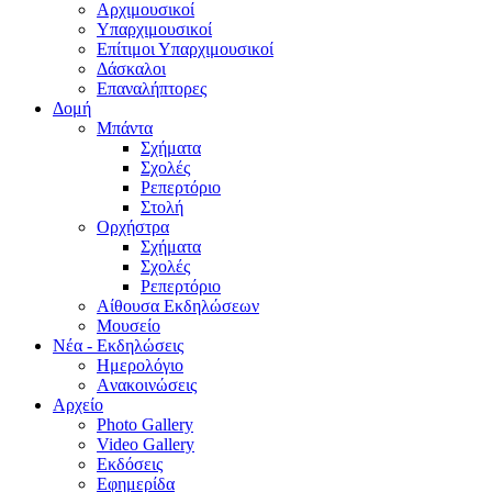
Aρχιμουσικοί
Υπαρχιμουσικοί
Επίτιμοι Υπαρχιμουσικοί
Δάσκαλοι
Επαναλήπτορες
Δομή
Μπάντα
Σχήματα
Σχολές
Ρεπερτόριο
Στολή
Ορχήστρα
Σχήματα
Σχολές
Ρεπερτόριο
Aίθουσα Εκδηλώσεων
Μουσείο
Νέα - Εκδηλώσεις
Ημερολόγιο
Aνακοινώσεις
Αρχείο
Photo Gallery
Video Gallery
Εκδόσεις
Εφημερίδα