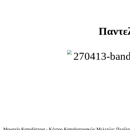
Παντε
Μουσείο Καποδίστρια - Κέντρο Καποδιστριακών Μελετών: Περίλη