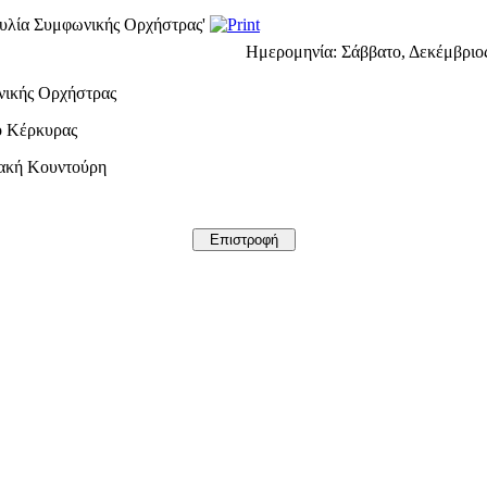
αυλία Συμφωνικής Ορχήστρας'
Ημερομηνία:
Σάββατο, Δεκέμβριος
νικής Ορχήστρας
ο Κέρκυρας
ιακή Κουντούρη