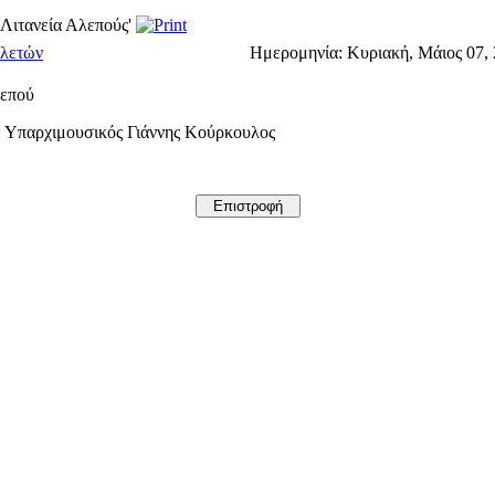
'Λιτανεία Αλεπούς'
λετών
Ημερομηνία:
Κυριακή, Μάιος 07, 
λεπού
: Υπαρχιμουσικός Γιάννης Κούρκουλος