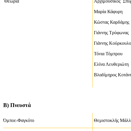
Θεωρία
Αρχιμουσικός Σπύ
Μαρία Κάφυρη
Κώστας Καρδάμης
Γιάννης Τρύφωνας
Γιάννης Κούρκουλ
Τόνια Τόμπρου
Ελίνα Λευθεριώτη
Βλαδίμηρος Κοτάν
Β) Πνευστά
Όμποε-Φαγκότο
Θεμιστοκλής Μάλλ