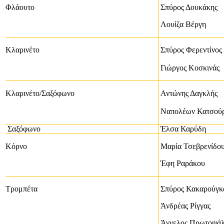
Φλάουτο
Σπύρος Δουκάκης
Λουίζα Βέργη
Κλαρινέτο
Σπύρος Φερεντίνος
Γιώργος Κοσκινάς
Κλαρινέτο/Σαξόφωνο
Αντώνης Δαγκλής
Ναπολέων Κατσού
Σαξόφωνο
Έλσα Καρύδη
Κόρνο
Μαρία Τσεβρενίδο
Έφη Ραράκου
Τρομπέτα
Σπύρος Κακαρούγκ
Άνδρέας Ρίγγας
Άγγελος Πρωτοψάλ