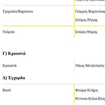
Τρομπόνι/Βαρύτονο
Γιώργος Βορτελίνα
Σπύρος Ρέγγης
Τούμπα
Σπύρος Θύμης
Γ) Κρουστά
Κρουστά
Νίκος Μεταλληνός
Δ) Έγχορδα
Βιολί
Φλώρα Κλήμη
Ρέντονα Κόλα-Βλα