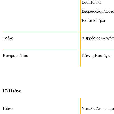
Εύα Παππά
Σπυριδούλα Γαούτ
Έλενα Μπήλα
Τσέλο
Αμβρόσιος Βλαχόπ
Κοντραμπάσσο
Γιάννης Κουτάγιαρ
Ε) Πιάνο
Πιάνο
Ναταλία Λιουμπίμο