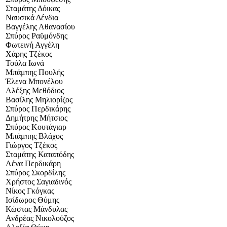
Σταμάτης Δόικας
Ναυσικά Δένδια
Βαγγέλης Αθανασίου
Σπύρος Ραϋμόνδης
Φωτεινή Αγγέλη
Χάρης Τζέκος
Τούλα Ιωνά
Μπάμπης Πουλής
Έλενα Μπονέλου
Αλέξης Μεθόδιος
Βασίλης Μηλιορίζος
Σπύρος Περδικάρης
Δημήτρης Μήτσιος
Σπύρος Κουτάγιαρ
Μπάμπης Βλάχος
Γιώργος Τζέκος
Σταμάτης Καταπόδης
Λένα Περδικάρη
Σπύρος Σκορδίλης
Χρήστος Σαγιαδινός
Νίκος Γκόγκας
Ισίδωρος Θύμης
Κώστας Μάνδυλας
Ανδρέας Νικολούζος