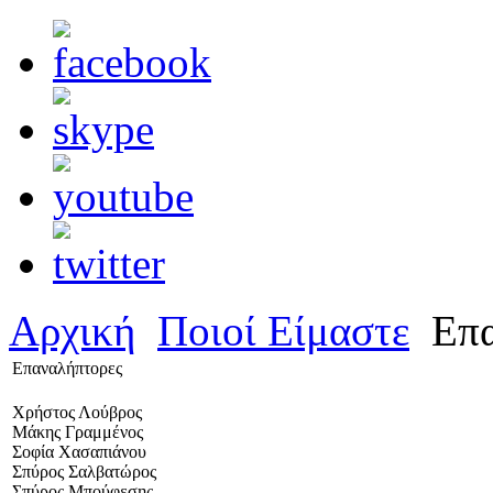
Αρχική
Ποιοί Είμαστε
Επα
Επαναλήπτορες
Χρήστος Λούβρος
Μάκης Γραμμένος
Σοφία Χασαπιάνου
Σπύρος Σαλβατώρος
Σπύρος Μπούφεσης