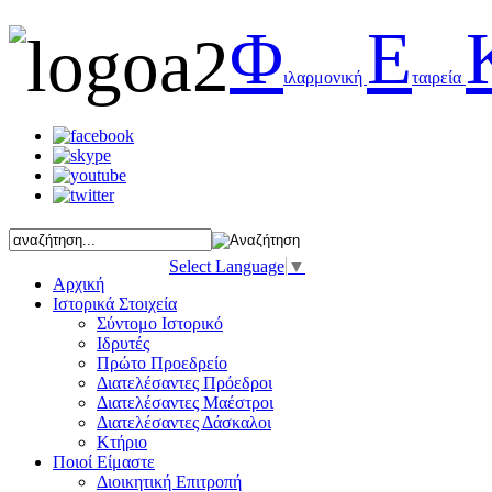
Φ
Ε
ιλαρμονική
ταιρεία
Select Language
▼
Αρχική
Ιστορικά Στοιχεία
Σύντομο Ιστορικό
Ιδρυτές
Πρώτο Προεδρείο
Διατελέσαντες Πρόεδροι
Διατελέσαντες Μαέστροι
Διατελέσαντες Δάσκαλοι
Κτήριο
Ποιοί Είμαστε
Διοικητική Επιτροπή