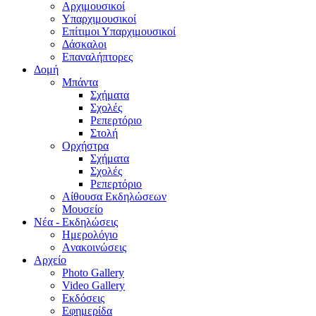
Aρχιμουσικοί
Υπαρχιμουσικοί
Επίτιμοι Υπαρχιμουσικοί
Δάσκαλοι
Επαναλήπτορες
Δομή
Μπάντα
Σχήματα
Σχολές
Ρεπερτόριο
Στολή
Ορχήστρα
Σχήματα
Σχολές
Ρεπερτόριο
Aίθουσα Εκδηλώσεων
Μουσείο
Νέα - Εκδηλώσεις
Ημερολόγιο
Aνακοινώσεις
Αρχείο
Photo Gallery
Video Gallery
Εκδόσεις
Εφημερίδα