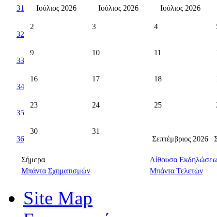
31
Ιούλιος 2026
Ιούλιος 2026
Ιούλιος 2026
2
3
4
32
9
10
11
33
16
17
18
34
23
24
25
35
30
31
36
Σεπτέμβριος 2026
Σήμερα
Αίθουσα Εκδηλώσε
Μπάντα Σχηματισμών
Μπάντα Τελετών
Site Map