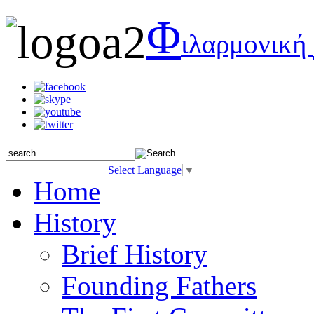
Φ
ιλαρμονική
Select Language
▼
Home
History
Brief History
Founding Fathers