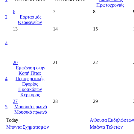
Πρωτοχρονιάς
6
7
8
2
Εορτασμός
Θεοφανείων
13
14
15
3
20
21
22
Εμφάνιση στην
Κοπή Πίτας
4
Περιφερειακής
Εφορίας
Προσκόπων
Κέρκυρας
27
28
29
5
Μουσικό πρωινό
Μουσικό πρωινό
Today
Αίθουσα Εκδηλώσεων
Μπάντα Σχηματισμών
Μπάντα Τελετών