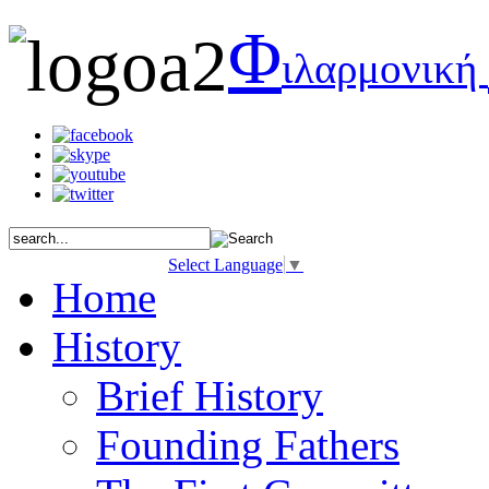
Φ
ιλαρμονική
Select Language
▼
Home
History
Brief History
Founding Fathers