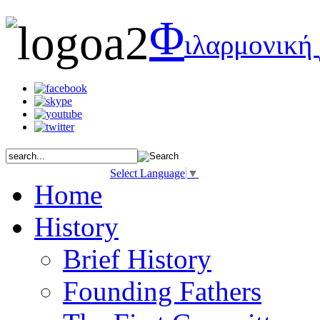
Φ
ιλαρμονική
Select Language
▼
Home
History
Brief History
Founding Fathers