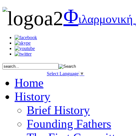
Φ
ιλαρμονική
Select Language
▼
Home
History
Brief History
Founding Fathers