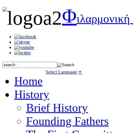
Φ
ιλαρμονική
Select Language
▼
Home
History
Brief History
Founding Fathers