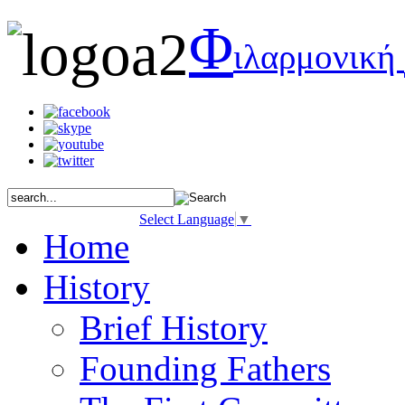
Φ
ιλαρμονική
Select Language
▼
Home
History
Brief History
Founding Fathers