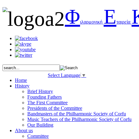
Φ
Ε
ιλαρμονική
ταιρεία
Select Language
▼
Home
History
Brief History
Founding Fathers
The First Committee
Presidents of the Committee
Bandmasters of the Philharmonic Society of Corfu
Music Teachers of the Philharmonic Society of Corfu
Our Building
About us
Committee