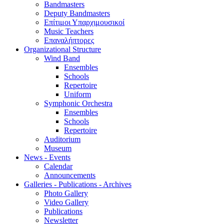
Bandmasters
Deputy Bandmasters
Επίτιμοι Υπαρχιμουσικοί
Music Teachers
Επαναλήπτορες
Organizational Structure
Wind Band
Ensembles
Schools
Repertoire
Uniform
Symphonic Orchestra
Ensembles
Schools
Repertoire
Auditorium
Museum
News - Events
Calendar
Announcements
Galleries - Publications - Archives
Photo Gallery
Video Gallery
Publications
Newsletter