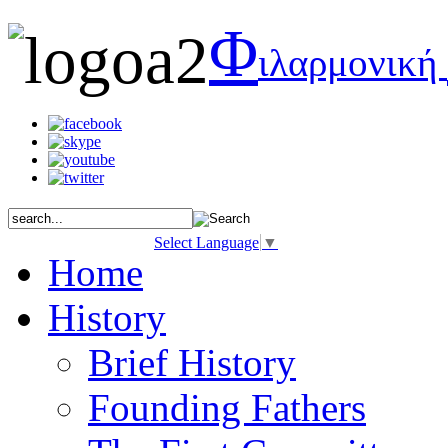
Φ
ιλαρμονική
Select Language
▼
Home
History
Brief History
Founding Fathers