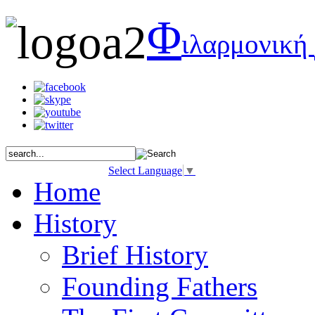
Φ
ιλαρμονική
Select Language
▼
Home
History
Brief History
Founding Fathers