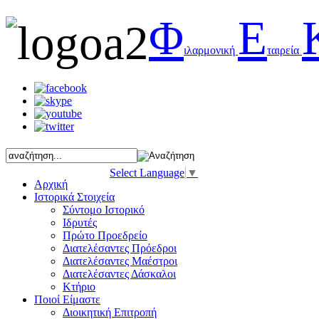
Φ
Ε
ιλαρμονική
ταιρεία
Select Language
▼
Αρχική
Ιστορικά Στοιχεία
Σύντομο Ιστορικό
Ιδρυτές
Πρώτο Προεδρείο
Διατελέσαντες Πρόεδροι
Διατελέσαντες Μαέστροι
Διατελέσαντες Δάσκαλοι
Κτήριο
Ποιοί Είμαστε
Διοικητική Επιτροπή