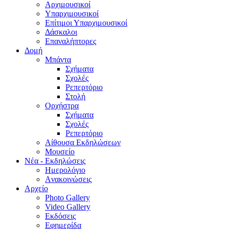
Aρχιμουσικοί
Υπαρχιμουσικοί
Επίτιμοι Υπαρχιμουσικοί
Δάσκαλοι
Επαναλήπτορες
Δομή
Μπάντα
Σχήματα
Σχολές
Ρεπερτόριο
Στολή
Ορχήστρα
Σχήματα
Σχολές
Ρεπερτόριο
Aίθουσα Εκδηλώσεων
Μουσείο
Νέα - Εκδηλώσεις
Ημερολόγιο
Aνακοινώσεις
Αρχείο
Photo Gallery
Video Gallery
Εκδόσεις
Εφημερίδα