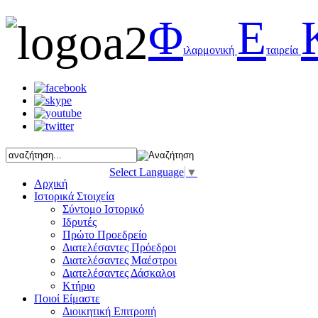
Φ
Ε
ιλαρμονική
ταιρεία
Select Language
▼
Αρχική
Ιστορικά Στοιχεία
Σύντομο Ιστορικό
Ιδρυτές
Πρώτο Προεδρείο
Διατελέσαντες Πρόεδροι
Διατελέσαντες Μαέστροι
Διατελέσαντες Δάσκαλοι
Κτήριο
Ποιοί Είμαστε
Διοικητική Επιτροπή