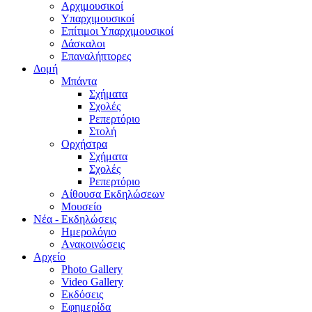
Aρχιμουσικοί
Υπαρχιμουσικοί
Επίτιμοι Υπαρχιμουσικοί
Δάσκαλοι
Επαναλήπτορες
Δομή
Μπάντα
Σχήματα
Σχολές
Ρεπερτόριο
Στολή
Ορχήστρα
Σχήματα
Σχολές
Ρεπερτόριο
Aίθουσα Εκδηλώσεων
Μουσείο
Νέα - Εκδηλώσεις
Ημερολόγιο
Aνακοινώσεις
Αρχείο
Photo Gallery
Video Gallery
Εκδόσεις
Εφημερίδα