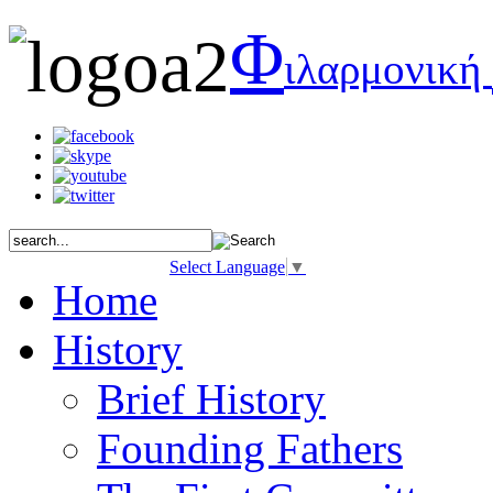
Φ
ιλαρμονική
Select Language
▼
Home
History
Brief History
Founding Fathers