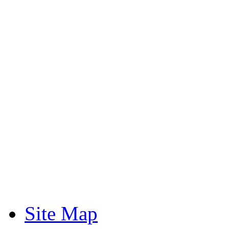
προσωπική συνέντευξη.
Περαιτέρω πληροφορίες: 
Κακαρούγκα (6972649504)
Site Map