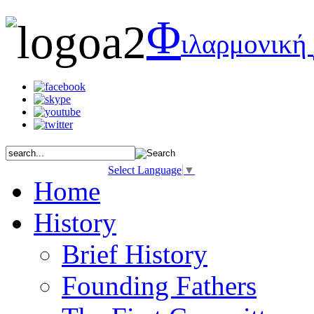
Φ
ιλαρμονική
Select Language
▼
Home
History
Brief History
Founding Fathers