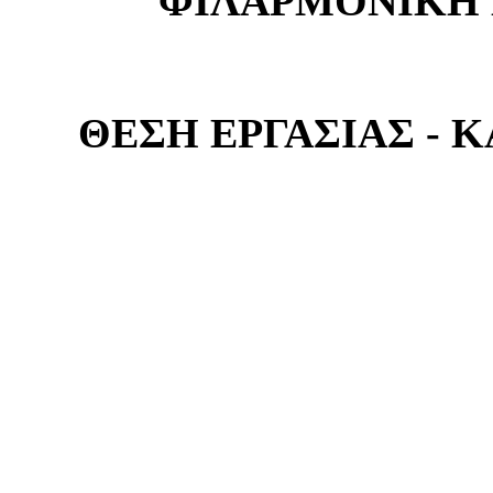
ΦΙΛΑΡΜΟΝΙΚΗ 
ΘΕΣΗ ΕΡΓΑΣΙΑΣ -
Η Φιλαρμονική Εταιρεία Κε
να ξεκινήσει συνεργασία γ
άτομο που διαθέτει τ
Tρομπέτας
.