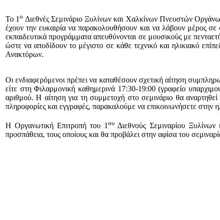
ο
Το 1
Διεθνές Σεμινάριο Ξυλίνων και Χαλκίνων Πνευστών Οργάνων 
έχουν την ευκαιρία να παρακολουθήσουν και να λάβουν μέρος σε σ
εκπαιδευτικά προγράμματα απευθύνονται σε μουσικούς με πενταετή 
ώστε να αποδίδουν το μέγιστο σε κάθε τεχνικό και ηλικιακό επίπ
Ανακτόρων.
Οι ενδιαφερόμενοι πρέπει να καταθέσουν σχετική αίτηση συμπληρωμ
είτε στη Φιλαρμονική καθημερινά 17:30-19:00 (γραφείο υπαρχιμου
αριθμού. Η αίτηση για τη συμμετοχή στο σεμινάριο θα αναρτηθε
πληροφορίες και εγγραφές, παρακαλούμε να επικοινωνήσετε στην 
ου
Η Οργανωτική Επιτροπή του 1
Διεθνούς Σεμιναρίου Ξυλίνων κ
προσπάθεια, τους οποίους και θα προβάλει στην αφίσα του σεμιναρ