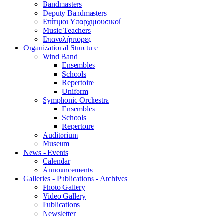
Bandmasters
Deputy Bandmasters
Επίτιμοι Υπαρχιμουσικοί
Music Teachers
Επαναλήπτορες
Organizational Structure
Wind Band
Ensembles
Schools
Repertoire
Uniform
Symphonic Orchestra
Ensembles
Schools
Repertoire
Auditorium
Museum
News - Events
Calendar
Announcements
Galleries - Publications - Archives
Photo Gallery
Video Gallery
Publications
Newsletter