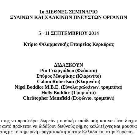
1o ΔΙΕΘΝΕΣ ΣΕΜΙΝΑΡΙΟ
ΞΥΛΙΝΩΝ ΚΑΙ ΧΑΛΚΙΝΩΝ ΠΝΕΥΣΤΩΝ ΟΡΓΑΝΩΝ
5 - 11 ΣΕΠΤΕΜΒΡΙΟΥ 2014
Κτίριο Φιλαρμονικής Εταιρείας Κερκύρας
ΔΙΔΑΣΚΟΥΝ
Ρία Γεωργιάδου (Φλάουτο)
Σπύρος Μουρίκης (Κλαρινέτο)
Calum Robertson (Κλαρινέτο)
Nigel Boddice M.B.E. (Σύνολα χαλκίνων, τρομπέτα)
Holly Boddice (Τρομπέτα)
Christopher Mansfield (Ευφώνιο, τρομπόνι)
όχο της να προσφέρει δωρεάν μουσική εκπαίδευση και να είναι δ
τό πρόκειται να διδάξουν διεθνούς φήμης καλλιτέχνες και μουσικο
ατος με τη σημερινή πραγματικότητα στην Ελλάδα και στην Ευρώπη.