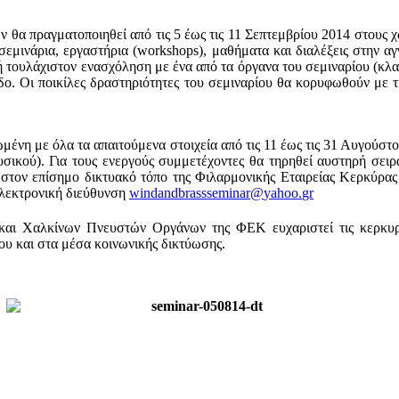
θα πραγματοποιηθεί από τις 5 έως τις 11 Σεπτεμβρίου 2014 στους χ
εμινάρια, εργαστήρια (
workshops
), μαθήματα και διαλέξεις στην α
τουλάχιστον ενασχόληση με ένα από τα όργανα του σεμιναρίου (κλαρ
εδο. Οι ποικίλες δραστηριότητες του σεμιναρίου θα κορυφωθούν με 
ένη με όλα τα απαιτούμενα στοιχεία από τις 11 έως τις 31 Αυγούστ
σικού). Για τους ενεργούς συμμετέχοντες θα τηρηθεί αυστηρή σειρά
ί στον επίσημο δικτυακό τόπο της Φιλαρμονικής Εταιρείας Κερκύρα
ηλεκτρονική διεύθυνση
windandbrassseminar
@
yahoo
.
gr
αι Χαλκίνων Πνευστών Οργάνων της ΦΕΚ ευχαριστεί τις κερκυραϊ
ίου και στα μέσα κοινωνικής δικτύωσης.