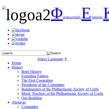
Φ
Ε
ιλαρμονική
ταιρεία
Select Language
▼
Home
History
Brief History
Founding Fathers
The First Committee
Presidents of the Committee
Bandmasters of the Philharmonic Society of Corfu
Music Teachers of the Philharmonic Society of Corfu
Our Building
About us
Committee