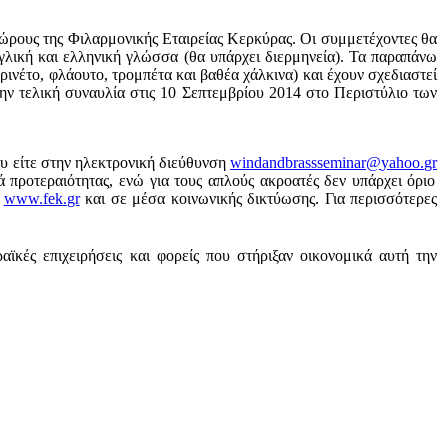
ώρους της Φιλαρμονικής Εταιρείας Κερκύρας. Οι συμμετέχοντες θα
γγλική και ελληνική γλώσσα (θα υπάρχει διερμηνεία). Τα παραπάνω
ινέτο, φλάουτο, τρομπέτα και βαθέα χάλκινα) και έχουν σχεδιαστεί
την τελική συναυλία στις 10 Σεπτεμβρίου 2014 στο Περιστύλιο των
ου είτε στην ηλεκτρονική διεύθυνση
windandbrassseminar
@
yahoo
.
gr
 προτεραιότητας, ενώ για τους απλούς ακροατές δεν υπάρχει όριο
ς
www
.
fek
.
gr
και σε μέσα κοινωνικής δικτύωσης. Για περισσότερες
κές επιχειρήσεις και φορείς που στήριξαν οικονομικά αυτή την