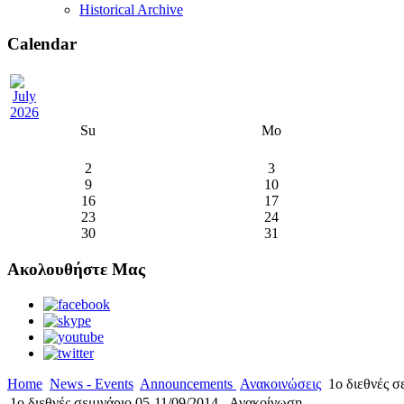
Historical Archive
Calendar
Su
Mo
2
3
9
10
16
17
23
24
30
31
Ακολουθήστε Μας
Home
News - Events
Announcements
Ανακοινώσεις
1o διεθνές σ
1o διεθνές σεμινάριο 05-11/09/2014 - Ανακοίνωση